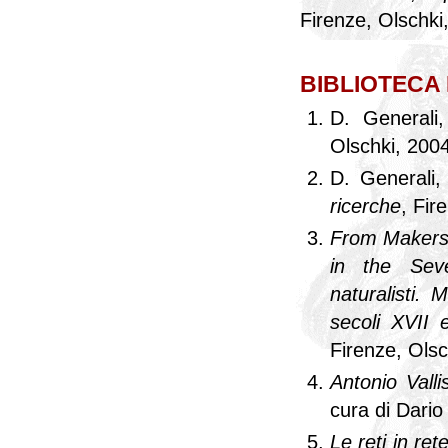
Firenze, Olschki
BIBLIOTECA
D. Generali
Olschki, 200
D. Generali
ricerche
, Fir
From Makers 
in the Seve
naturalisti. 
secoli XVII 
Firenze, Olsc
Antonio Valli
cura di Dario
Le reti in ret