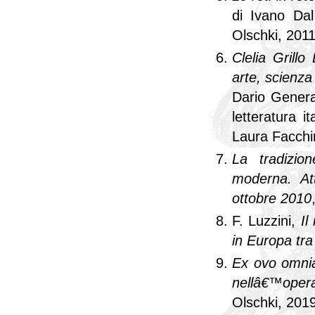
di Ivano Dal
Olschki, 201
Clelia Grill
arte, scienza 
Dario Generali
letteratura i
Laura Facchin
La tradizion
moderna. Att
ottobre 2010
F. Luzzini,
Il
in Europa tra
Ex ovo omnia.
nellâ€™opera 
Olschki, 201