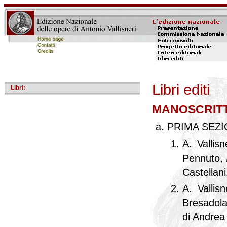
Vai
Libri editi
Libri:
ai
contenuti.
|
MANOSCRITT
Spostati
PRIMA SEZ
sulla
navigazione
A. Vallisn
Pennuto,
Castellani
A. Vallis
Bresadol
di Andrea 