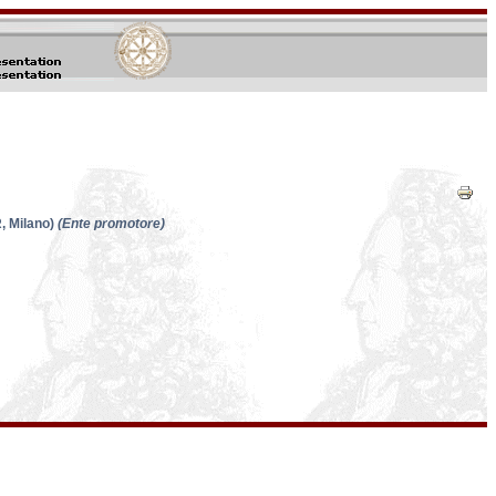
Azioni
sul
docum
R, Milano)
(Ente promotore)