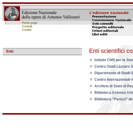
Vai
Enti scientifici co
Enti:
ai
contenuti.
Istituto CNR per la Sto
|
Centro Studi Lazzaro S
Spostati
sulla
Dipartimento di Studi U
navigazione
Centro Internazionale I
Archivio di Stato di Re
Biblioteca Estense Uni
Biblioteca “Panizzi” d